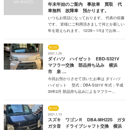
年末年始のご案内 事故車 買取 代
車無料 故障車 預かります。
いつもお世話になっております。 代表の佐藤
です。 皆様にご利用頂きまして何とか新しい
年を迎えられます。 12/29～1/5までお休…
BLOG
2021.1.29
ダイハツ ハイゼット EBD-S321V
マフラー交換 部品持ち込み 横浜
市 泉 …
今回お預かりさせて頂いたお車は ダイハツ
ハイゼット 型式；DBA-S321V 年式；平成
30年2月 部品持ち込みによるマフラー…
BLOG
2021.1.13
スズキ ワゴンＲ DBA-MH22S ガタ
ガタ音 ドライブシャフト交換 横浜