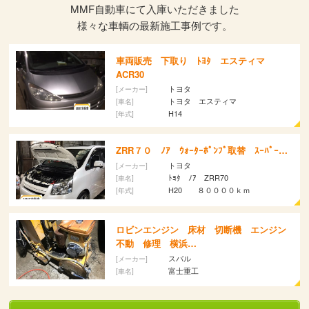
し
開
MMF自動車にて入庫いただきました
い
き
ウ
ま
様々な車輌の最新施工事例です。
ィ
す)
ン
ド
ウ
で
車両販売 下取り ﾄﾖﾀ エスティマ
開
ACR30
き
ま
トヨタ
[メーカー]
す)
トヨタ エスティマ
[車名]
H14
[年式]
ZRR７０ ﾉｱ ｳｫｰﾀｰﾎﾟﾝﾌﾟ取替 ｽｰﾊﾟｰ…
トヨタ
[メーカー]
ﾄﾖﾀ ﾉｱ ZRR70
[車名]
H20 ８００００ｋｍ
[年式]
ロビンエンジン 床材 切断機 エンジン
不動 修理 横浜…
スバル
[メーカー]
富士重工
[車名]