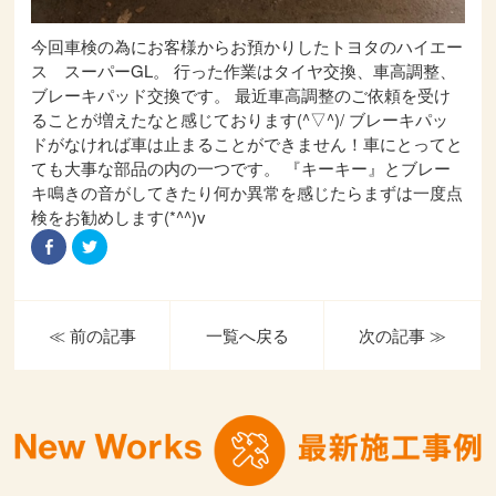
今回車検の為にお客様からお預かりしたトヨタのハイエー
ス スーパーGL。 行った作業はタイヤ交換、車高調整、
ブレーキパッド交換です。 最近車高調整のご依頼を受け
ることが増えたなと感じております(^▽^)/ ブレーキパッ
ドがなければ車は止まることができません！車にとってと
ても大事な部品の内の一つです。 『キーキー』とブレー
キ鳴きの音がしてきたり何か異常を感じたらまずは一度点
検をお勧めします(*^^)v
Facebook
ク
で
リ
共
ッ
有
ク
す
し
る
て
に
Twitter
≪ 前の記事
一覧へ戻る
次の記事 ≫
は
で
ク
共
リ
有
ッ
(新
ク
し
し
い
て
ウ
く
ィ
だ
ン
さ
ド
い
ウ
(新
で