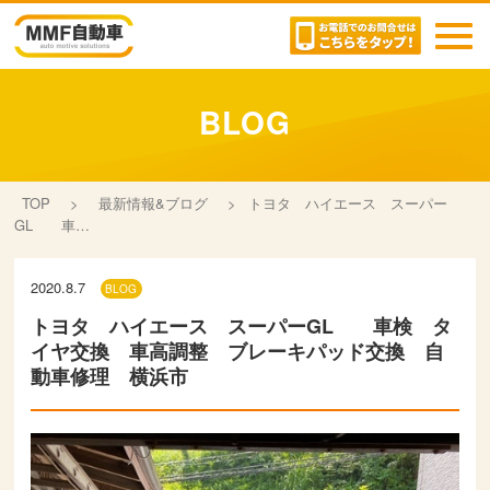
toggl
navig
BLOG
TOP
>
最新情報&ブログ
>
トヨタ ハイエース スーパー
GL 車…
2020.8.7
BLOG
トヨタ ハイエース スーパーGL 車検 タ
イヤ交換 車高調整 ブレーキパッド交換 自
動車修理 横浜市