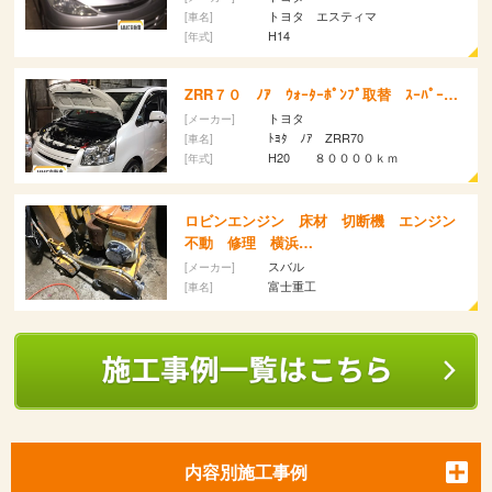
トヨタ エスティマ
[車名]
H14
[年式]
ZRR７０ ﾉｱ ｳｫｰﾀｰﾎﾟﾝﾌﾟ取替 ｽｰﾊﾟｰ…
トヨタ
[メーカー]
ﾄﾖﾀ ﾉｱ ZRR70
[車名]
H20 ８００００ｋｍ
[年式]
ロビンエンジン 床材 切断機 エンジン
不動 修理 横浜…
スバル
[メーカー]
富士重工
[車名]
内容別施工事例