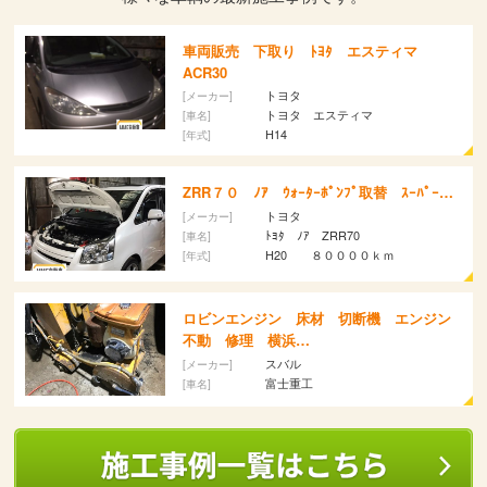
ン
ド
ウ
で
車両販売 下取り ﾄﾖﾀ エスティマ
開
ACR30
き
ま
トヨタ
[メーカー]
す)
トヨタ エスティマ
[車名]
H14
[年式]
ZRR７０ ﾉｱ ｳｫｰﾀｰﾎﾟﾝﾌﾟ取替 ｽｰﾊﾟｰ…
トヨタ
[メーカー]
ﾄﾖﾀ ﾉｱ ZRR70
[車名]
H20 ８００００ｋｍ
[年式]
ロビンエンジン 床材 切断機 エンジン
不動 修理 横浜…
スバル
[メーカー]
富士重工
[車名]