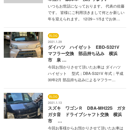
いつもお世話になっております。 代表の佐藤
です。 皆様にご利用頂きまして何とか新しい
年を迎えられます。 12/29～1/5までお休…
BLOG
2021.1.29
ダイハツ ハイゼット EBD-S321V
マフラー交換 部品持ち込み 横浜
市 泉 …
今回お預かりさせて頂いたお車は ダイハツ
ハイゼット 型式；DBA-S321V 年式；平成
30年2月 部品持ち込みによるマフラー…
BLOG
2021.1.13
スズキ ワゴンＲ DBA-MH22S ガタ
ガタ音 ドライブシャフト交換 横浜
市 …
今回お客様からお預かりさせて頂いたお車は