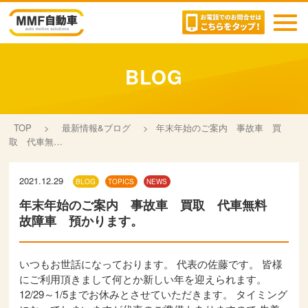
toggl
navig
BLOG
TOP
>
最新情報&ブログ
>
年末年始のご案内 事故車 買
取 代車無…
2021.12.29
BLOG
TOPICS
NEWS
年末年始のご案内 事故車 買取 代車無料
故障車 預かります。
いつもお世話になっております。 代表の佐藤です。 皆様
にご利用頂きまして何とか新しい年を迎えられます。
12/29～1/5までお休みとさせていただきます。 タイミング