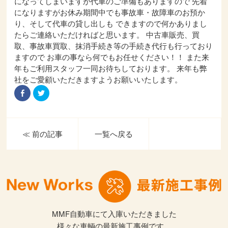
になってしまいますが代車のご準備もありますので 先着
になりますがお休み期間中でも事故車・故障車のお預か
り、そして代車の貸し出しも できますので何かありまし
たらご連絡いただければと思います。 中古車販売、買
取、事故車買取、抹消手続き等の手続き代行も行っており
ますので お車の事なら何でもお任せください！！ また来
年もご利用スタッフ一同お待ちしております。 来年も弊
社をご愛顧いただきますようお願いいたします。
Facebook
ク
で
リ
共
ッ
有
ク
す
し
る
て
に
Twitter
≪ 前の記事
一覧へ戻る
は
で
ク
共
リ
有
ッ
(新
ク
し
し
い
て
ウ
く
ィ
だ
ン
さ
ド
い
ウ
(新
で
し
開
MMF自動車にて入庫いただきました
い
き
ウ
ま
様々な車輌の最新施工事例です。
ィ
す)