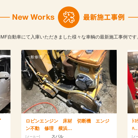
MMF自動車にて入庫いただきました様々な車輌の最新施工事例です
一般修理
 エンジ
ﾄﾖﾀ ｱﾘｽﾄ 車検整備 ﾀｲﾔ組替 ﾀﾍﾟｯﾄｶ
ﾊ…
トヨタ
[メーカー]