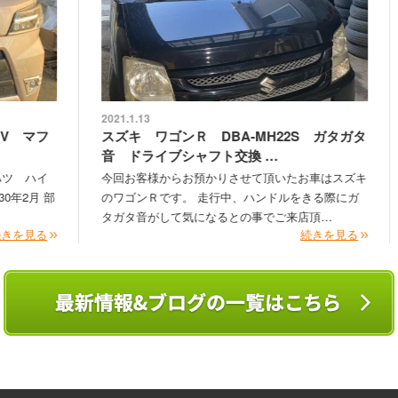
2021.1.13
202
マフ
スズキ ワゴンＲ DBA-MH22S ガタガタ
ス
音 ドライブシャフト交換 …
市
ハイ
今回お客様からお預かりさせて頂いたお車はスズキ
今
月 部
のワゴンＲです。 走行中、ハンドルをきる際にガ
た
タガタ音がして気になるとの事でご来店頂…
ご
る
続きを見る