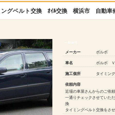
ングベルト交換 ｵｲﾙ交換 横浜市 自動車
一般修理
メーカー
ボルボ
車名
ボルボ 
施工個所
タイミン
依頼内容
近場の車屋さんからのご依
一通りチェックさせていた
換
タイミングベルト交換をさ