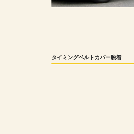
き
ま
す)
タイミングベルトカバー脱着