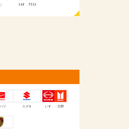
ダイハツ ＭＡＸ
[車名]
[車名]
ハツ
スズキ
いすゞ・日野