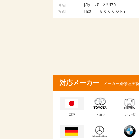
 ﾉｱ ZRR70
富士重工
[車名]
0 ８００００ｋｍ
対応メーカー
メーカー別修理実
トヨタ
ホンダ
日本