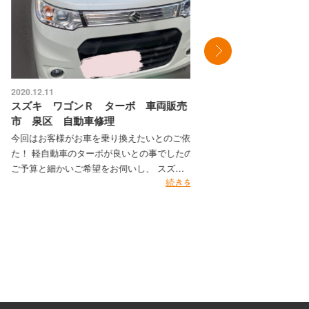
0.12.11
2020.12.8
ズキ ワゴンＲ ターボ 車両販売 横浜
ニッサン キューブ
 泉区 自動車修理
掛からない ステ
回はお客様がお車を乗り換えたいとのご依頼でし
今回お預かりさせて
！ 軽自動車のターボが良いとの事でしたので、
ブ。 突然エンジン
予算と細かいご希望をお伺いし、 スズ…
の事でご入庫頂きま
続きを見る