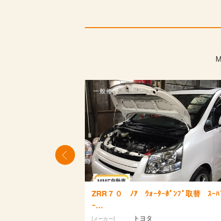
一般修理
ｰﾀｰﾎﾟﾝﾌﾟ取替 ｽｰﾊﾟ
ロビンエンジン 床材 切断機
ン不動 修理 横浜…
タ
スバル
[メーカー]