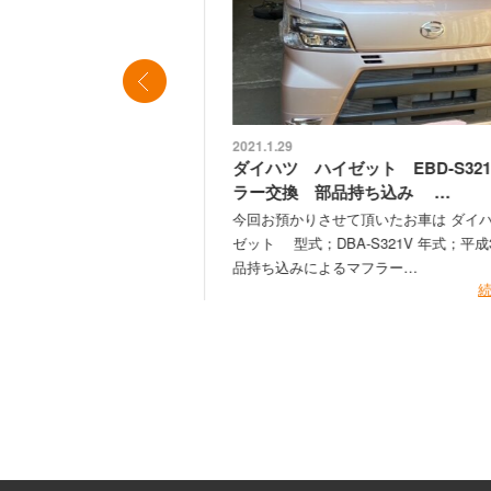
2021.1.29
車 買取 代車無
ダイハツ ハイゼット EBD-S321V 
。
ラー交換 部品持ち込み …
。 代表の佐藤で
今回お預かりさせて頂いたお車は ダイハツ 
何とか新しい年を迎
ゼット 型式；DBA-S321V 年式；平成30年2
でお休…
品持ち込みによるマフラー…
続きを見る
続きを見