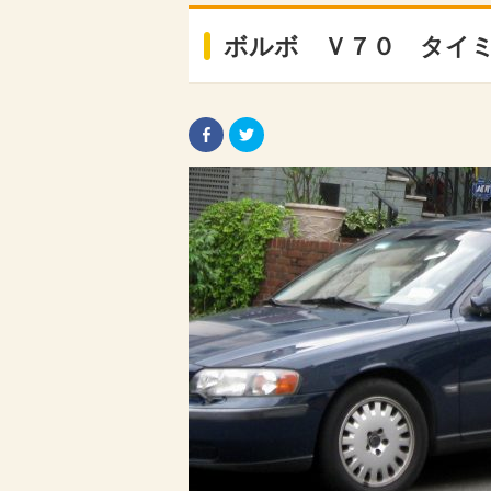
ボルボ Ｖ７０ タイミ
Facebook
ク
で
リ
共
ッ
有
ク
す
し
る
て
に
Twitter
は
で
ク
共
リ
有
ッ
(新
ク
し
し
い
て
ウ
く
ィ
だ
ン
さ
ド
い
ウ
(新
で
し
開
い
き
ウ
ま
ィ
す)
ン
ド
ウ
で
開