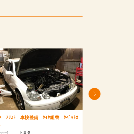
。
車両販売
一般修理
ダイハツ ＭＡＸ 車両販売 下取り
ﾄﾖﾀ ﾊｲｴ
横浜市 自動車修理
…
ダイハツ
[メーカー]
[メーカー]