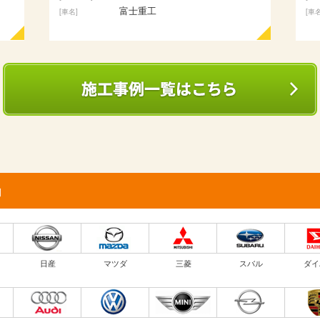
ﾄﾖﾀ ｱﾘｽﾄ
[車名]
例
日産
マツダ
三菱
スバル
ダイ