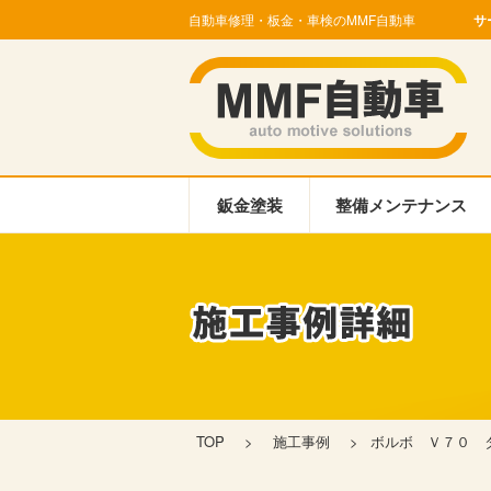
自動車修理・板金・車検のMMF自動車
サ
鈑金塗装
整備メンテナンス
TOP
>
施工事例
>
ボルボ Ｖ７０ 