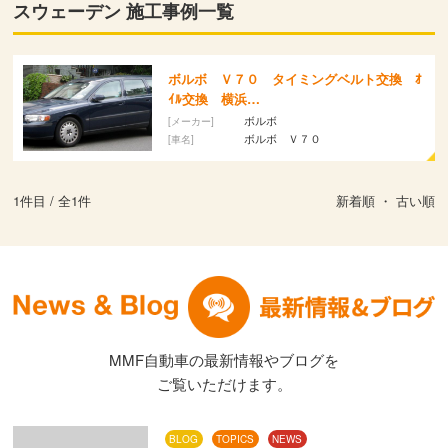
スウェーデン 施工事例一覧
ボルボ Ｖ７０ タイミングベルト交換 ｵ
ｲﾙ交換 横浜…
ボルボ
[メーカー]
ボルボ Ｖ７０
[車名]
1
件目 / 全
1
件
新着順
・
古い順
MMF自動車の最新情報やブログを
ご覧いただけます。
BLOG
TOPICS
NEWS