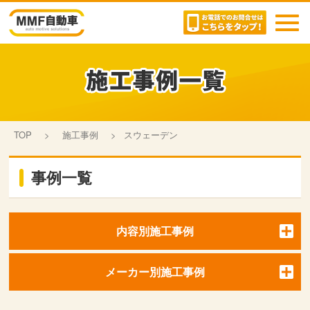
toggl
navig
TOP
>
施工事例
>
スウェーデン
事例一覧
内容別施工事例
メーカー別施工事例